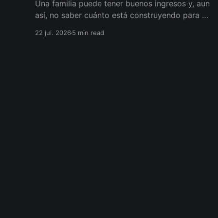
Una familia puede tener buenos ingresos y, aun
así, no saber cuánto está construyendo para el
futuro. La diferencia no siempre está en ganar
22 jul. 2026
5 min read
más, sino en darle a cada parte del ingreso un
propósito, un plazo y un lugar dentro de un
plan.
Jolivet
© 2026