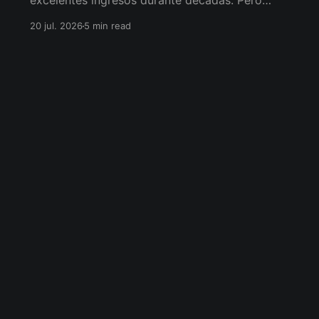
excelentes ingresos durante décadas. Pero
cuando la actividad disminuye, esos ingresos
20 jul. 2026
5 min read
también pueden hacerlo. La pregunta no es
cuándo retirarse, sino cómo conservar la
libertad de elegir.