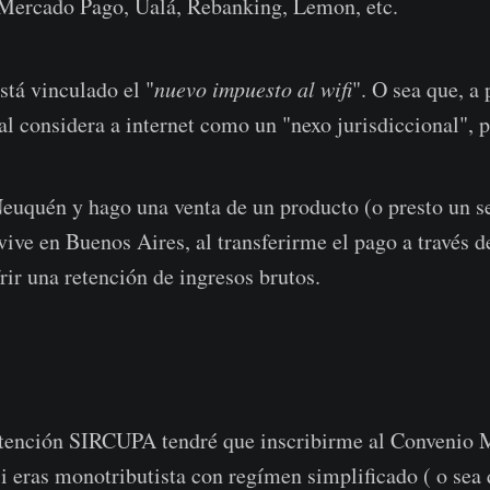
ercado Pago, Ualá, Rebanking, Lemon, etc.
stá vinculado el "
nuevo impuesto al wifi
". O sea que, a 
l considera a internet como un "nexo jurisdiccional", 
Neuquén y hago una venta de un producto (o presto un s
vive en Buenos Aires, al transferirme el pago a través d
frir una retención de ingresos brutos.
etención SIRCUPA tendré que inscribirme al Convenio Mu
Si eras monotributista con regímen simplificado ( o sea