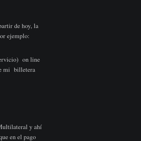
partir de hoy, la
por ejemplo:
ervicio) on line
e mi billetera
ltilateral y ahí
 que en el pago