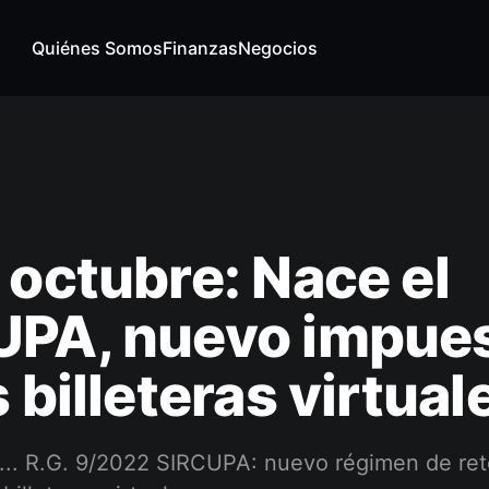
Quiénes Somos
Finanzas
Negocios
 octubre: Nace el
UPA, nuevo impue
s billeteras virtual
a... R.G. 9/2022 SIRCUPA: nuevo régimen de re