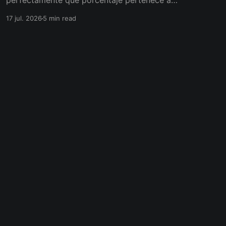
perfectamente qué porcentaje pertenece a
cada uno. El problema aparece cuando alguno
17 jul. 2026
5 min read
quiere retirarse y nadie sabe cuánto vale
realmente esa participación.
Powered by Ghost