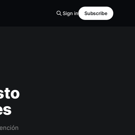
Sign in
Subscribe
sto
es
tención