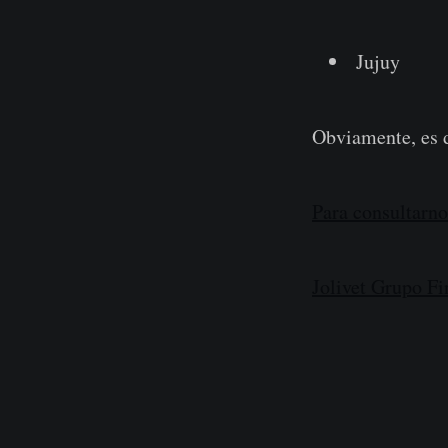
Jujuy
Obviamente, es d
Para consultarno
Jolivet Grupo Fi