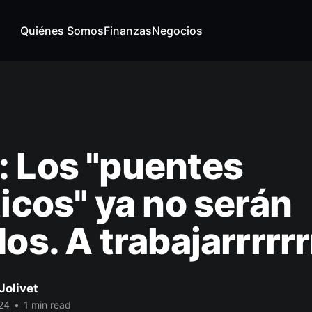
Quiénes Somos
Finanzas
Negocios
 Los "puentes
ticos" ya no serán
dos. A trabajarrrrrr
Jolivet
24
•
1 min read