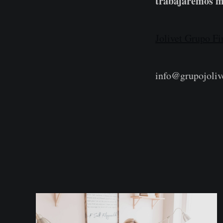
trabajaremos má
Jolivet Grupo Fi
info@grupojoliv