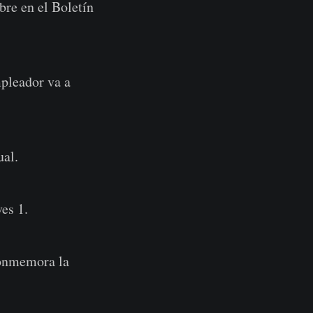
re en el Boletín
mpleador va a
ual.
ves 1.
conmemora la