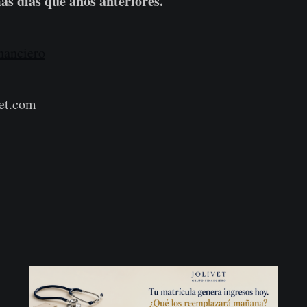
s días que años anteriores.
nanciero
et.com