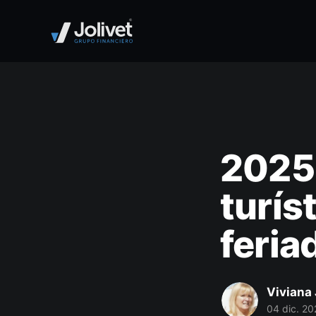
2025:
turís
feria
Viviana 
04 dic. 20