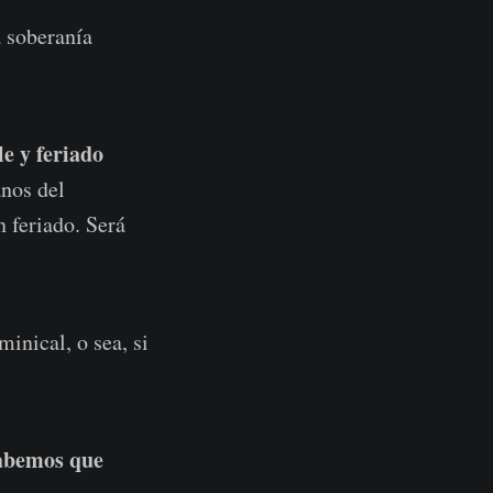
a soberanía
e y feriado
anos del
 feriado. Será
inical, o sea, si
sabemos que