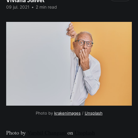
Viviana Jolivet
09 jul. 2021
•
2 min read
Photo by 
krakenimages
 / 
Unsplash
Photo by
Varshil Changani
on
Unsplash