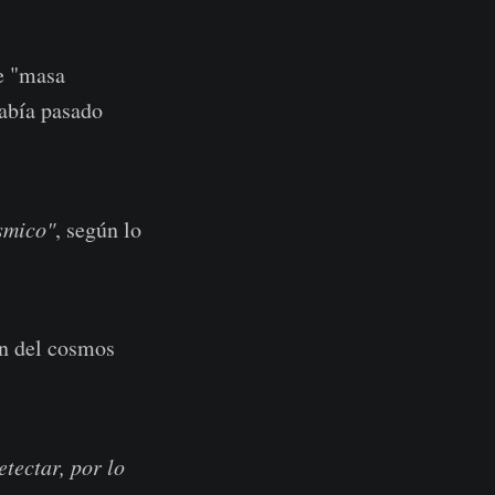
de "masa
había pasado
smico"
, según lo
ón del cosmos
tectar, por lo