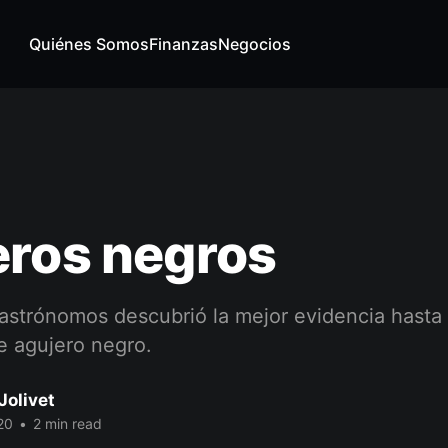
Quiénes Somos
Finanzas
Negocios
eros negros
astrónomos descubrió la mejor evidencia hasta
e agujero negro.
Jolivet
20
•
2 min read