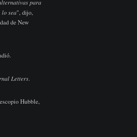
lternativas para
 lo sea
", dijo,
idad de New
adió.
rnal Letters
.
lescopio Hubble,