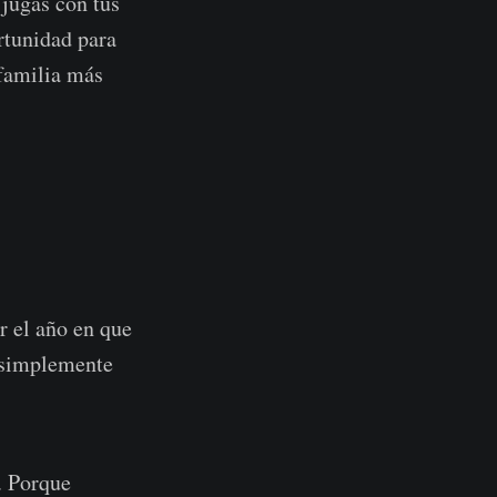
 jugás con tus
rtunidad para
 familia más
r el año en que
o simplemente
. Porque