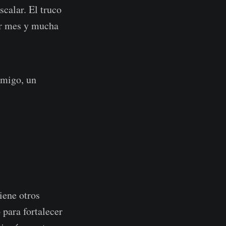
calar. El truco
or mes y mucha
amigo, un
tiene otros
 para fortalecer