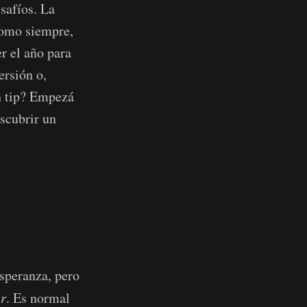
safíos. La
como siempre,
er el año para
ersión o,
n tip? Empezá
scubrir un
esperanza, pero
ar
. Es normal