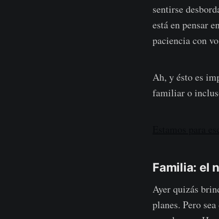
sentirse desbord
está en pensar 
paciencia con v
Ah, y ésto es im
familiar o inclu
Estamos para es
Familia: el
Ayer quizás brind
planes. Pero sea