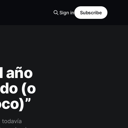
Sign in
Subscribe
l año
do (o
oco)”
 todavía