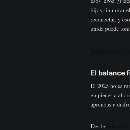
esos lazos. ¿Hac
hijos sin mirar 
reconectar, y es
unida puede tom
Simplemente, cl
El balance f
El 2025 no es mág
empieces a ahorr
aprendas a disfr
Desde
Jolivet G