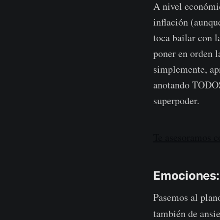
A nivel económic
inflación (aunqu
toca bailar con l
poner en orden l
simplemente, ap
anotando TODOS t
superpoder.
Te asesoramos co
Emociones: 
Pasemos al plano
también de ansie