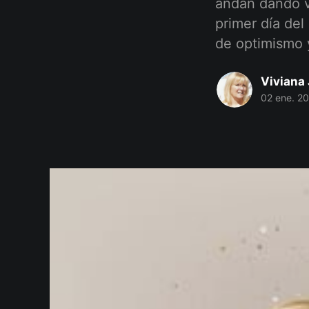
andan dando vu
primer día del
de optimismo 
Viviana 
02 ene. 2