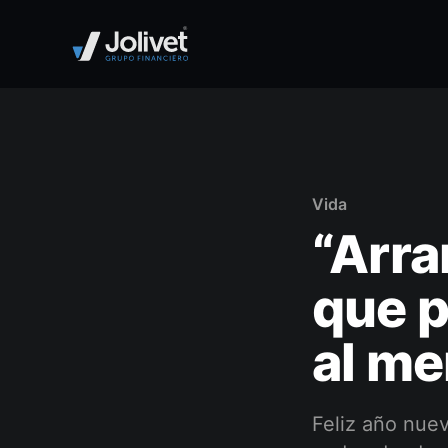
Vida
“Arra
que p
al me
Feliz año nuev