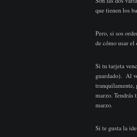
Son las dos var
que tienen los b
Pero, si sos ord
de cómo usar el 
Si tu tarjeta ven
guardado). Al ve
tranquilamente, p
marzo. Tendrás t
marzo.
Si te gusta la id