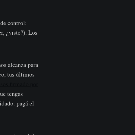
de control:
r, ¿viste?). Los
nos alcanza para
co, tus últimos
esos firmado por
que tengas
uidado: pagá el