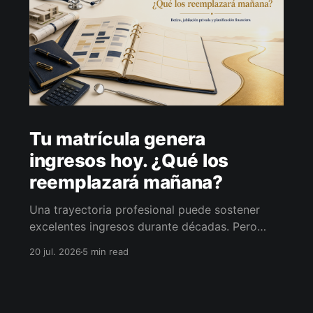
Tu matrícula genera
ingresos hoy. ¿Qué los
reemplazará mañana?
Una trayectoria profesional puede sostener
excelentes ingresos durante décadas. Pero
cuando la actividad disminuye, esos ingresos
20 jul. 2026
5 min read
también pueden hacerlo. La pregunta no es
cuándo retirarse, sino cómo conservar la
libertad de elegir.