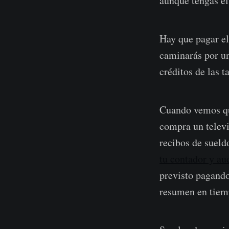
aunque tengas el
Hay que pagar e
caminarás por un
créditos de las t
Cuando vemos que
compra un televi
recibos de sueld
tu contador y a
previsto pagando
resumen en tiem