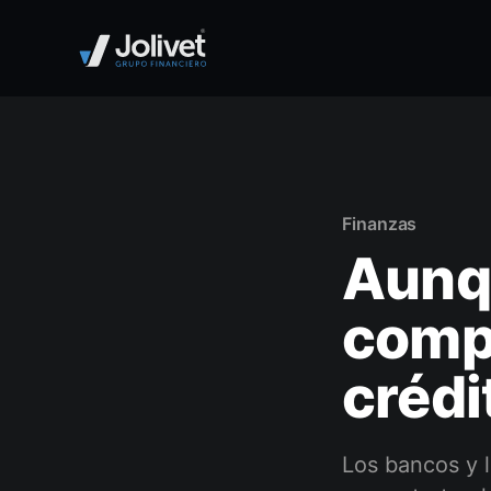
Finanzas
Aunqu
compr
crédi
Los bancos y l