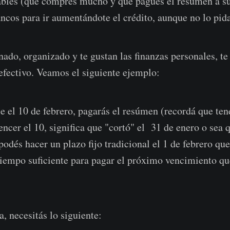
iables (que compres mucho y que pagues el resúmen a s
ancos para ir aumentándote el crédito, aunque no lo pida
enado, organizado y te gustan las finanzas personales, t
efectivo. Veamos el siguiente ejemplo:
ce el 10 de febrero, pagarás el resúmen (recordá que ten
ncer el 10, significa que "cortó" el 31 de enero o sea 
odés hacer un plazo fijo tradicional el 1 de febrero que
iempo suficiente para pagar el próximo vencimiento que
ea, necesitás lo siguiente: