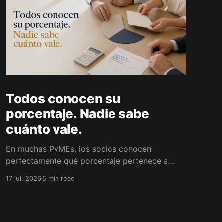
Todos conocen su
porcentaje. Nadie sabe
cuánto vale.
En muchas PyMEs, los socios conocen
perfectamente qué porcentaje pertenece a
cada uno. El problema aparece cuando alguno
17 jul. 2026
5 min read
quiere retirarse y nadie sabe cuánto vale
realmente esa participación.