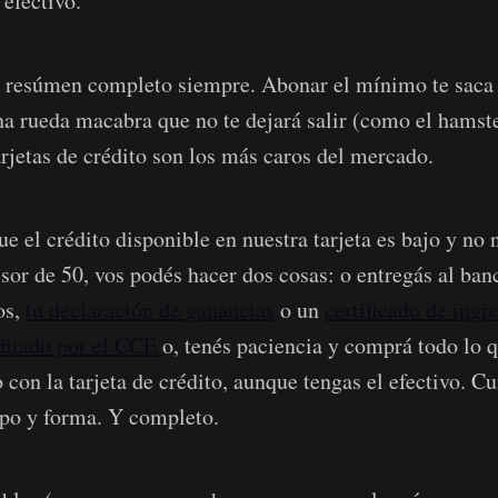
 efectivo.
l resúmen completo siempre. Abonar el mínimo te saca 
a rueda macabra que no te dejará salir (como el hamste
arjetas de crédito son los más caros del mercado.
 el crédito disponible en nuestra tarjeta es bajo y no 
sor de 50, vos podés hacer dos cosas: o entregás al ban
os,
tu declaración de ganancias
o un
certificado de ingr
uditado por el CCE
o, tenés paciencia y comprá todo lo 
 con la tarjeta de crédito, aunque tengas el efectivo. C
po y forma. Y completo.