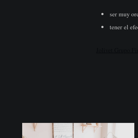
ser muy or
tener el ef
Jolivet Grupo F