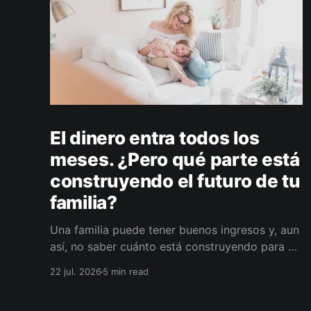
El dinero entra todos los
meses. ¿Pero qué parte está
construyendo el futuro de tu
familia?
Una familia puede tener buenos ingresos y, aun
así, no saber cuánto está construyendo para el
futuro. La diferencia no siempre está en ganar
22 jul. 2026
5 min read
más, sino en darle a cada parte del ingreso un
propósito, un plazo y un lugar dentro de un