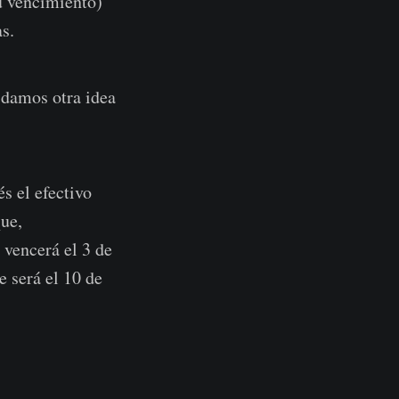
u vencimiento)
s.
e damos otra idea
és el efectivo
que,
 vencerá el 3 de
 será el 10 de