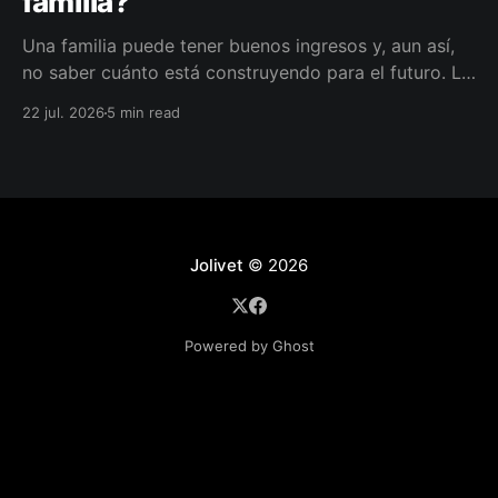
familia?
Una familia puede tener buenos ingresos y, aun así,
no saber cuánto está construyendo para el futuro. La
diferencia no siempre está en ganar más, sino en
22 jul. 2026
5 min read
darle a cada parte del ingreso un propósito, un plazo
y un lugar dentro de un plan.
Jolivet
© 2026
Powered by Ghost