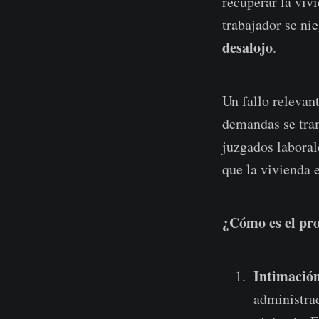
recuperar la vivi
trabajador se ni
desalojo
.
Un fallo relevan
demandas se trami
juzgados laboral
que la vivienda 
¿Cómo es el pro
Intimación
administra