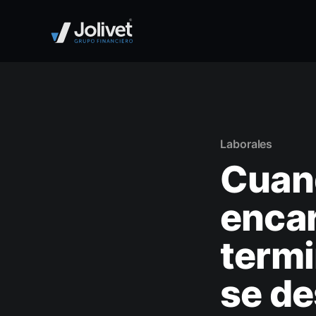
Laborales
Cuand
encar
termi
se d