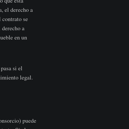
o que está
, el derecho a
l contrato se
l derecho a
mueble en un
pasa si el
imiento legal.
consorcio) puede