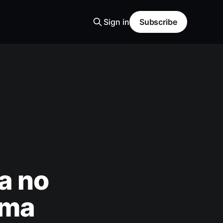
Sign in
Subscribe
da no
ema