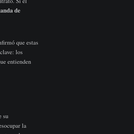
trato. Si el
anda de
nfirmó que estas
clave: los
que entienden
e su
esocupar la