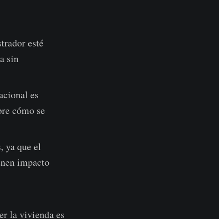
trador esté
a sin
acional es
obre cómo se
, ya que el
ienen impacto
er la vivienda es