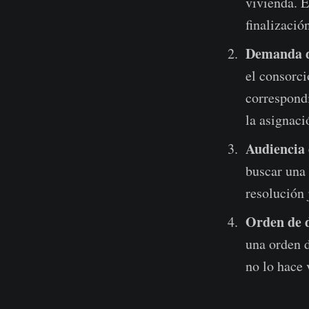
vivienda. E
finalizació
Demanda d
el consorci
correspondi
la asignaci
Audiencia 
buscar una 
resolución 
Orden de d
una orden d
no lo hace 