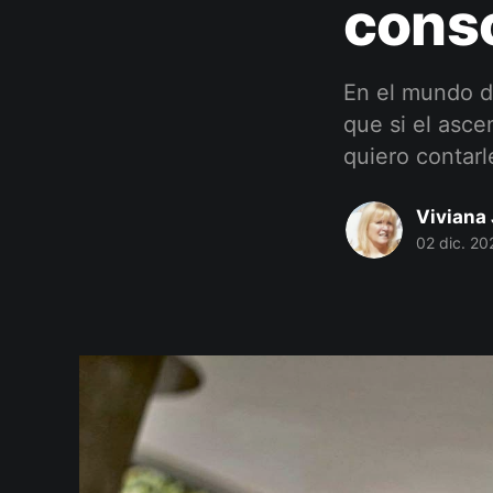
cons
En el mundo de
que si el asce
quiero contarl
Viviana 
02 dic. 20