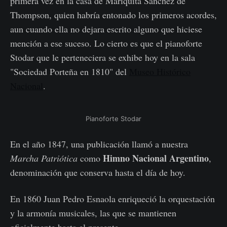
primera vez en la casa de Mariquita Sánchez de
Thompson, quien habría entonado los primeros acordes,
aun cuando ella no dejara escrito alguno que hiciese
mención a ese suceso. Lo cierto es que el pianoforte
Stodar que le perteneciera se exhibe hoy en la sala
"Sociedad Porteña en 1810" del
Museo Histórico
Nacional
.
Pianoforte Stodar
En el año 1847, una publicación llamó a nuestra
Himno Nacional Argentino
Marcha Patriótica
como
,
denominación que conserva hasta el día de hoy.
En 1860 Juan Pedro Esnaola enriqueció la orquestación
y la armonía musicales, las que se mantienen
oficialmente hasta el presente.