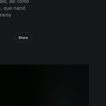
idad, así como
e, que nació
mería
Share