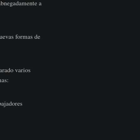
 abnegadamente a
nuevas formas de
arado varios
mas:
bajadores