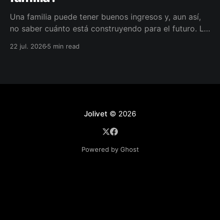
Una familia puede tener buenos ingresos y, aun así,
no saber cuánto está construyendo para el futuro. La
diferencia no siempre está en ganar más, sino en
22 jul. 2026
5 min read
darle a cada parte del ingreso un propósito, un plazo
y un lugar dentro de un plan.
Jolivet
© 2026
Powered by Ghost