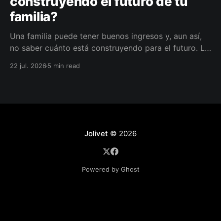
construyendo el futuro de tu
familia?
Una familia puede tener buenos ingresos y, aun así,
no saber cuánto está construyendo para el futuro. La
diferencia no siempre está en ganar más, sino en
22 jul. 2026
5 min read
darle a cada parte del ingreso un propósito, un plazo
y un lugar dentro de un plan.
Jolivet
© 2026
Powered by Ghost