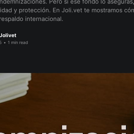
indemnizaciones. Pero si ese fondo lo asegurás
lidad y protección. En Joli.vet te mostramos c
respaldo internacional.
Jolivet
5
•
1 min read