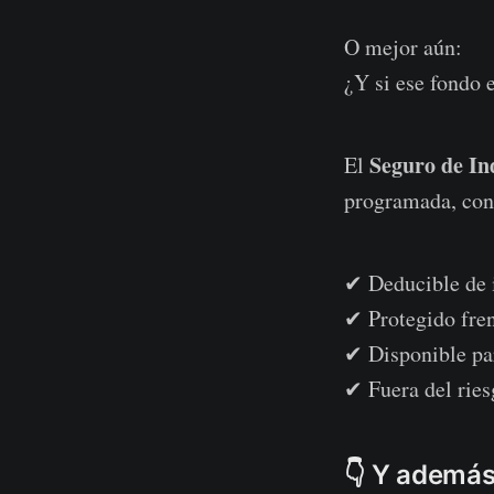
O mejor aún:
¿Y si ese fondo 
Seguro de I
El
programada, con
✔ Deducible de 
✔ Protegido fre
✔ Disponible par
✔ Fuera del ries
👇 Y además