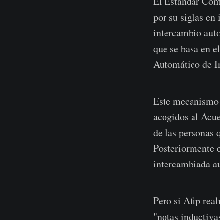
El Estándar Co
por su siglas e
intercambio auto
que se basa en e
Automático de I
Este mecanismo s
acogidos al Acue
de las personas q
Posteriormente e
intercambiada a
Pero si Afip rea
"notas inductiva