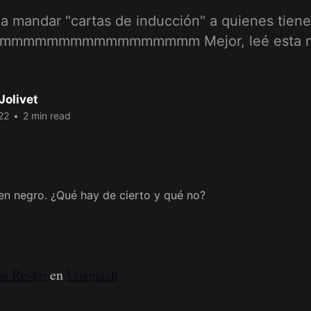
a mandar "cartas de inducción" a quienes tiene
mmmmmmmmmmmmmmmmm Mejor, leé esta not
Jolivet
22
•
2 min read
ne Reskp
en
Unsplash