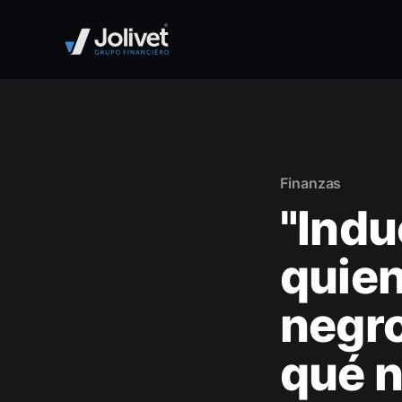
Finanzas
"Indu
quien
negro
qué 