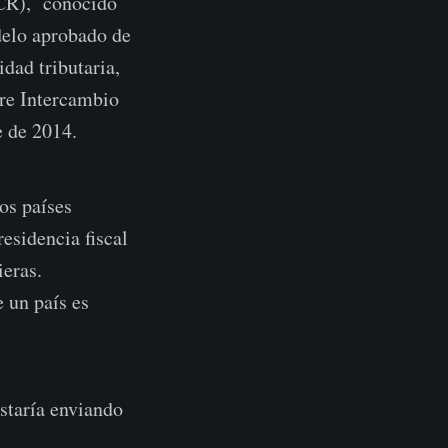
CR), conocido
delo aprobado de
dad tributaria,
bre Intercambio
 de 2014.
os países
esidencia fiscal
ieras.
 un país es
estaría enviando