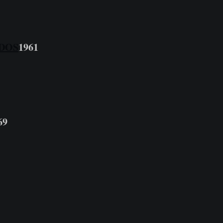
DOS
1961
69