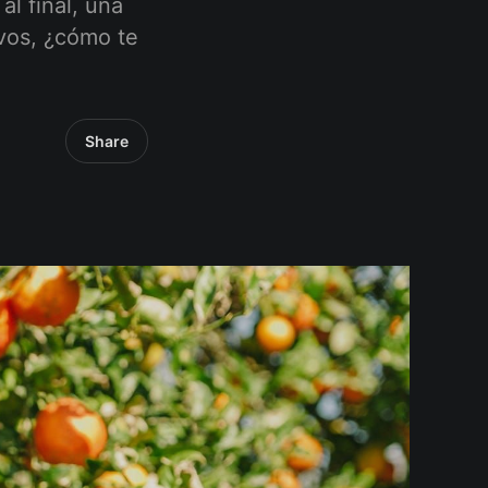
l final, una
 vos, ¿cómo te
Share