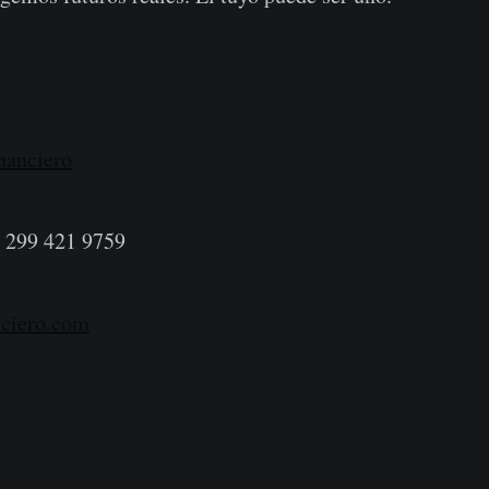
nanciero
 299 421 9759
nciero.com