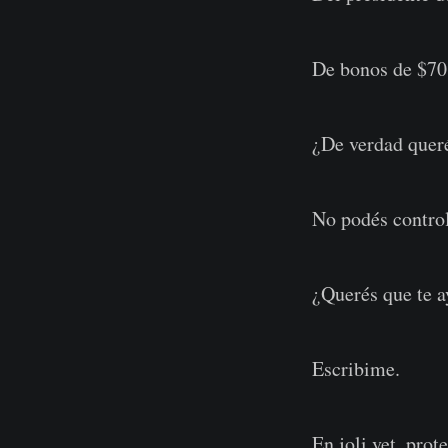
De bonos de $70.
¿De verdad queré
No podés controla
¿Querés que te a
Escribime.
En joli.vet, prot