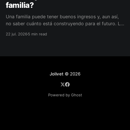
familia?
Una familia puede tener buenos ingresos y, aun así,
no saber cuánto está construyendo para el futuro. La
diferencia no siempre está en ganar más, sino en
22 jul. 2026
5 min read
darle a cada parte del ingreso un propósito, un plazo
y un lugar dentro de un plan.
Jolivet
© 2026
Powered by Ghost