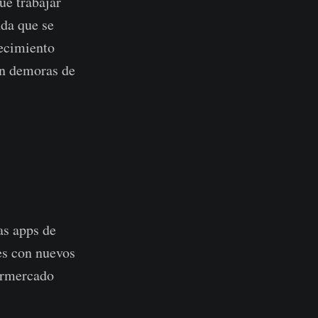
ue trabajar
nda que se
recimiento
an demoras de
as apps de
es con nuevos
ermercado