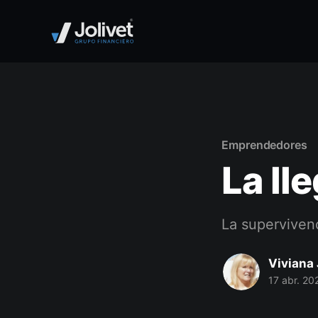
Emprendedores
La ll
La supervivenc
Viviana 
17 abr. 20