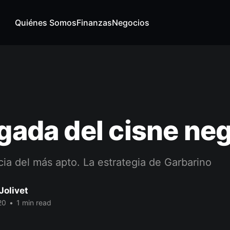
Quiénes Somos
Finanzas
Negocios
egada del cisne ne
ia del más apto. La estrategia de Garbarino
Jolivet
20
•
1 min read