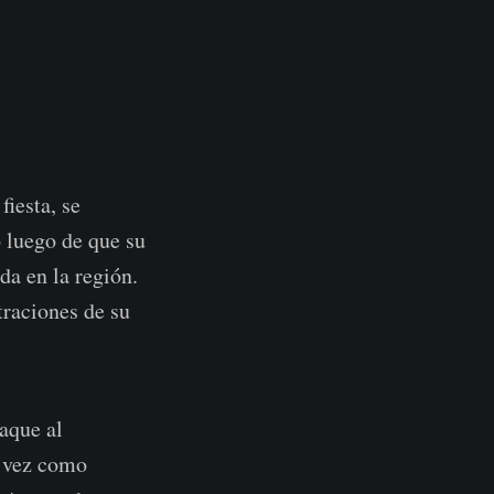
iesta, se
o luego de que su
a en la región.
traciones de su
aque al
a vez como