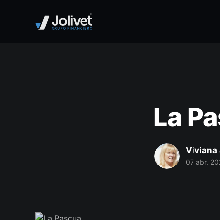
La P
Viviana 
07 abr. 20