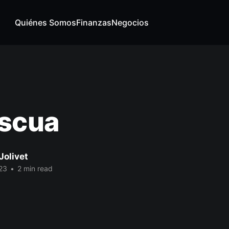
Quiénes Somos
Finanzas
Negocios
ascua
Jolivet
23
•
2 min read