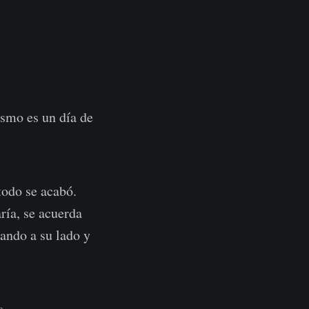
ismo es un día de
todo se acabó.
ría, se acuerda
gando a su lado y
s.