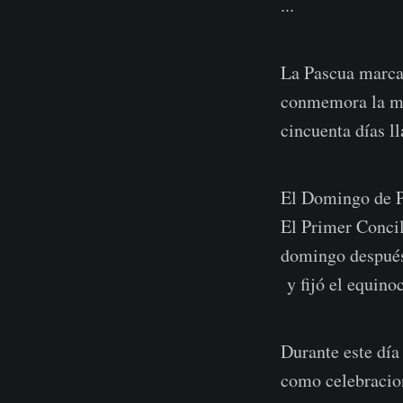
...
La Pascua marca 
conmemora la mue
cincuenta días 
El Domingo de Pa
El Primer Concil
domingo después 
y fijó el equino
Durante este día
como celebracion