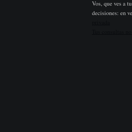
Vos, que ves a t
decisiones: en v
privada
Tus consultas no