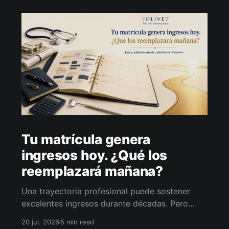
Tu matrícula genera
ingresos hoy. ¿Qué los
reemplazará mañana?
Una trayectoria profesional puede sostener
excelentes ingresos durante décadas. Pero
cuando la actividad disminuye, esos ingresos
20 jul. 2026
5 min read
también pueden hacerlo. La pregunta no es