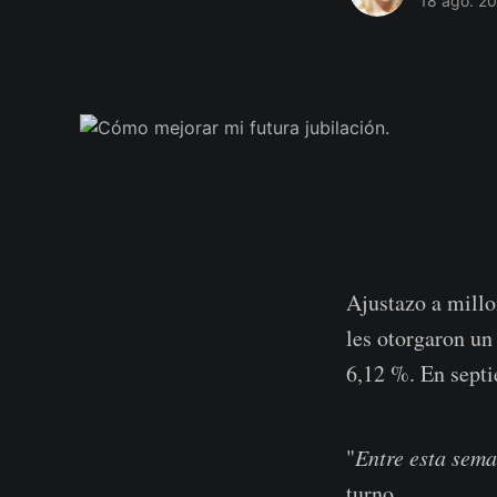
18 ago. 2
Ajustazo a millo
les otorgaron un
6,12 %. En septi
"
Entre esta sema
turno...