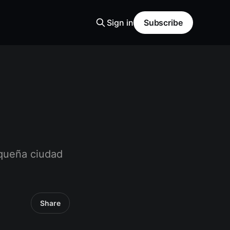
Sign in
Subscribe
equeña ciudad
Share