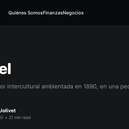
Quiénes Somos
Finanzas
Negocios
el
mor intercultural ambientada en 1890, en una p
Jolivet
20
•
21 min read