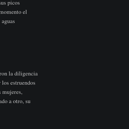
sus picos
n momento el
s aguas
ron la diligencia
 los estruendos
s mujeres,
ado a otro, su