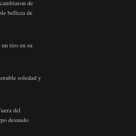
s cambiaron de
ble belleza de
 un tiro en su
xorable soledad y
fuera del
erpo desnudo