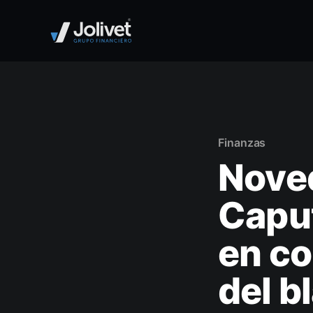
Finanzas
Noved
Caput
en co
del b