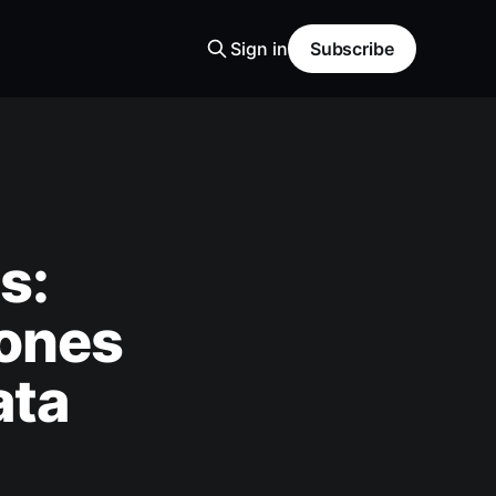
Sign in
Subscribe
s:
iones
ata