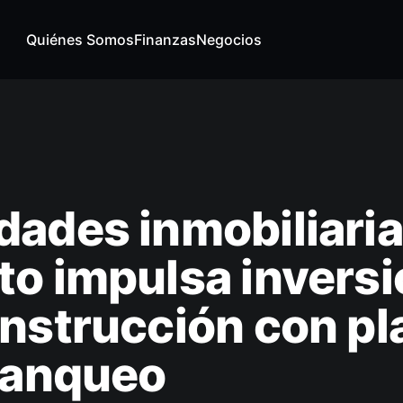
Quiénes Somos
Finanzas
Negocios
ades inmobiliaria
o impulsa invers
nstrucción con pl
lanqueo