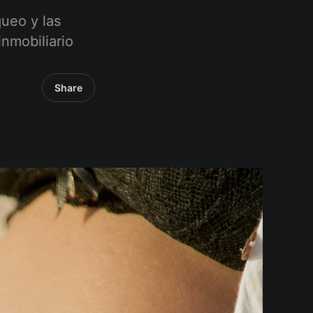
ueo y las
nmobiliario
Share