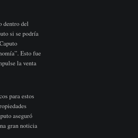
o dentro del
to si se podría
 Caputo
onomía”. Esto fue
mpulse la venta
cos para estos
propiedades
aputo aseguró
na gran noticia