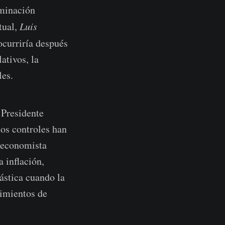
iminación
tual,
Luis
ocurriría después
ativos, la
les.
 Presidente
tos controles han
l economista
 inflación,
ástica cuando la
vimientos de