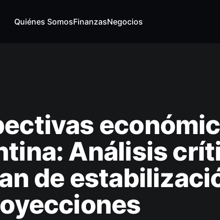
Quiénes Somos
Finanzas
Negocios
pectivas económic
tina: Análisis crít
lan de estabilizaci
royecciones