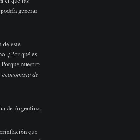
n el que las
 podría generar
a de este
no. ¿Por qué es
? Porque nuestro
r economista de
ía de Argentina:
erinflación que