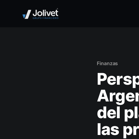
Finanzas
Pers
Argen
del p
las p