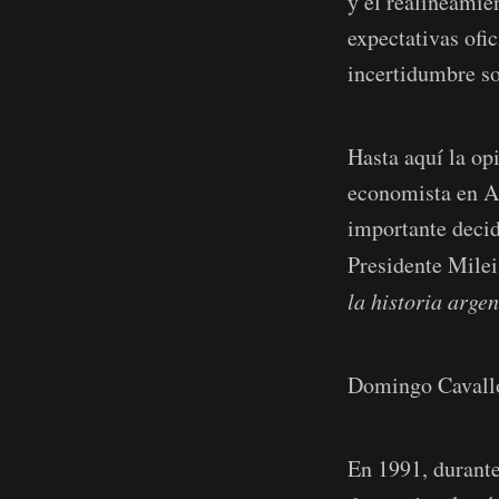
y el realineamie
expectativas ofic
incertidumbre so
Hasta aquí la op
economista en Ar
importante decid
Presidente Mile
la historia argen
Domingo Cavallo
En 1991, durante