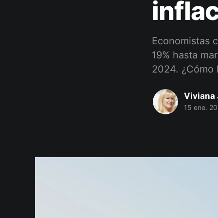
infla
Economistas c
19% hasta mar
2024. ¿Cómo l
Viviana 
15 ene. 2