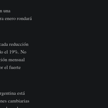
En una
ara enero rondará
rcada reducción
do el 19%. No
ación mensual
r el fuerte
rgentina está
ones cambiarias