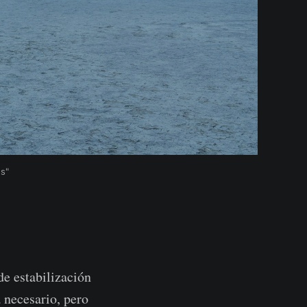
os"
de estabilización
 necesario, pero