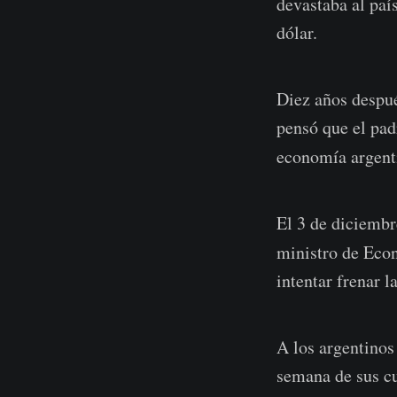
devastaba al paí
dólar.
Diez años despué
pensó que el padr
economía argenti
El 3 de diciembr
ministro de Eco
intentar frenar l
A los argentinos
semana de sus cu