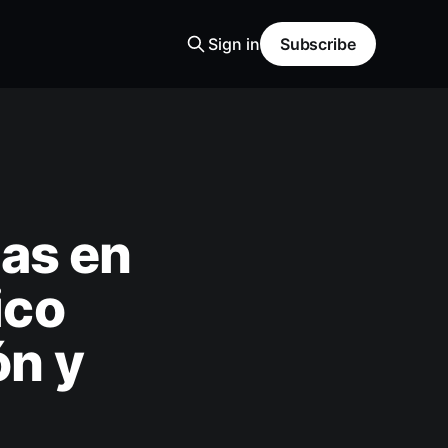
Sign in
Subscribe
as en
ico
ón y