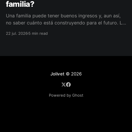
familia?
Una familia puede tener buenos ingresos y, aun así,
no saber cuánto está construyendo para el futuro. La
diferencia no siempre está en ganar más, sino en
22 jul. 2026
5 min read
darle a cada parte del ingreso un propósito, un plazo
y un lugar dentro de un plan.
Jolivet
© 2026
Powered by Ghost