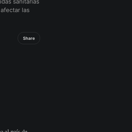
idas sanitarias
afectar las
Share
o al país de