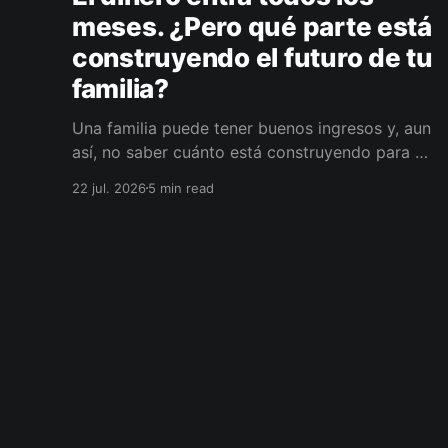
meses. ¿Pero qué parte está
construyendo el futuro de tu
familia?
Una familia puede tener buenos ingresos y, aun
así, no saber cuánto está construyendo para el
futuro. La diferencia no siempre está en ganar
22 jul. 2026
5 min read
más, sino en darle a cada parte del ingreso un
propósito, un plazo y un lugar dentro de un
plan.
Jolivet
© 2026