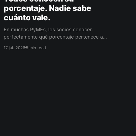
porcentaje. Nadie sabe
cuánto vale.
En muchas PyMEs, los socios conocen
perfectamente qué porcentaje pertenece a
cada uno. El problema aparece cuando alguno
17 jul. 2026
5 min read
quiere retirarse y nadie sabe cuánto vale
realmente esa participación.
Powered by Ghost