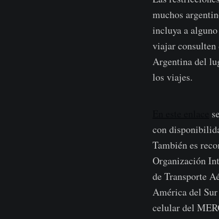
muchos argentino
incluya a alguno
viajar consulten
Argentina del lug
los viajes.
En este enlace
se
con disponibilid
También es recom
Organización In
de Transporte Aé
América del Sur 
celular del MER