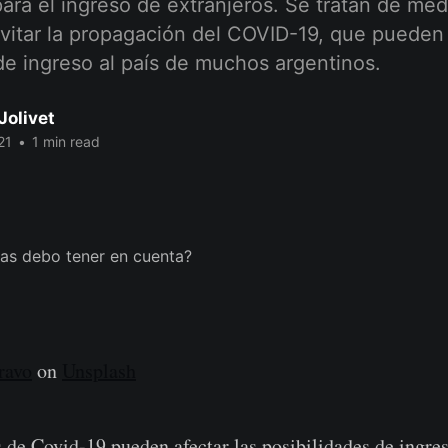
para el ingreso de extranjeros. Se tratan de med
vitar la propagación del COVID-19, que pueden 
de ingreso al país de muchos argentinos.
Jolivet
21
•
1 min read
ravo
on
Unsplash
s de Covid-19 pueden afectar las posibilidades de ingres