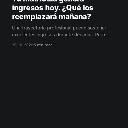
ingresos hoy. ¿Qué los
reemplazará mañana?
Una trayectoria profesional puede sostener
excelentes ingresos durante décadas. Pero
cuando la actividad disminuye, esos ingresos
20 jul. 2026
5 min read
también pueden hacerlo. La pregunta no es
cuándo retirarse, sino cómo conservar la
libertad de elegir.