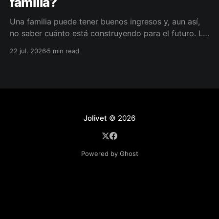
familia?
Una familia puede tener buenos ingresos y, aun así,
no saber cuánto está construyendo para el futuro. La
diferencia no siempre está en ganar más, sino en
22 jul. 2026
5 min read
darle a cada parte del ingreso un propósito, un plazo
y un lugar dentro de un plan.
Jolivet
© 2026
Powered by Ghost