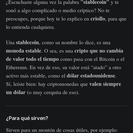
"stablecoin"
¿Escuchaste alguna vez la palabra
y te
sonó a algo complicado o medio críptico? No te
criollo
preocupes, porque hoy te lo explico en
, para que
lo entienda cualquiera.
stablecoin
Una
, como su nombre lo dice, es una
moneda estable
cripto que no cambia
. O sea, es una
de valor todo el tiempo
como pasa con el Bitcoin o el
Ethereum. En vez de eso, su valor está “atado” a otro
dólar estadounidense
activo más estable, como el
.
valen siempre
Sí, leíste bien: hay criptomonedas que
un dólar
(o muy cerquita de eso).
¿Para qué sirven?
Sirven para un montón de cosas útiles, por ejemplo: