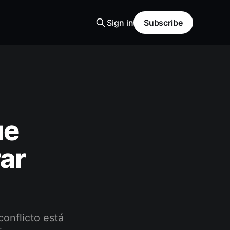
Sign in
Subscribe
ue
ar
onflicto está