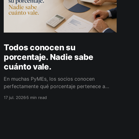
Todos conocen su
porcentaje. Nadie sabe
cuánto vale.
En muchas PyMEs, los socios conocen
perfectamente qué porcentaje pertenece a
cada uno. El problema aparece cuando alguno
17 jul. 2026
5 min read
quiere retirarse y nadie sabe cuánto vale
realmente esa participación.