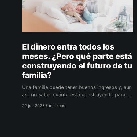
El dinero entra todos los
meses. ¿Pero qué parte está
construyendo el futuro de tu
familia?
Una familia puede tener buenos ingresos y, aun
así, no saber cuánto está construyendo para el
futuro. La diferencia no siempre está en ganar
22 jul. 2026
5 min read
más, sino en darle a cada parte del ingreso un
propósito, un plazo y un lugar dentro de un
plan.