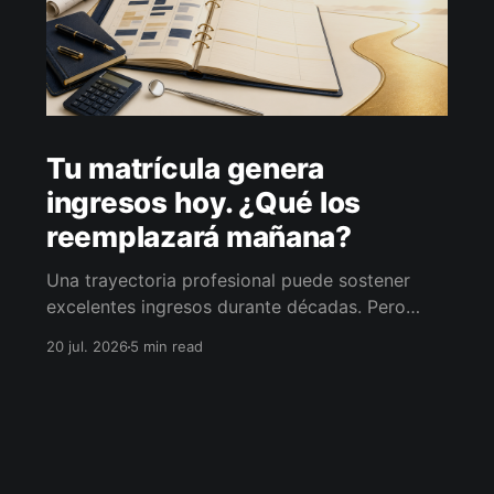
Tu matrícula genera
ingresos hoy. ¿Qué los
reemplazará mañana?
Una trayectoria profesional puede sostener
excelentes ingresos durante décadas. Pero
cuando la actividad disminuye, esos ingresos
20 jul. 2026
5 min read
también pueden hacerlo. La pregunta no es
cuándo retirarse, sino cómo conservar la
libertad de elegir.