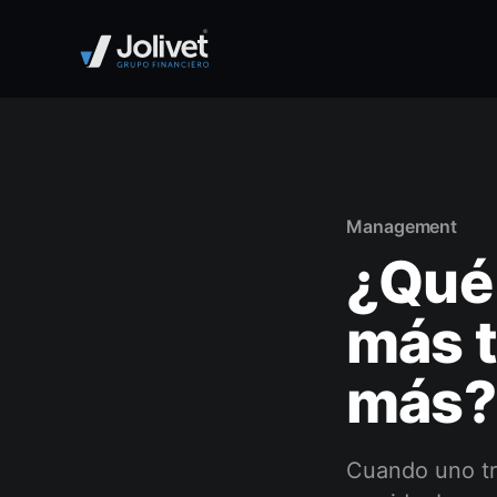
Management
¿Qué 
más t
más?
Cuando uno tra