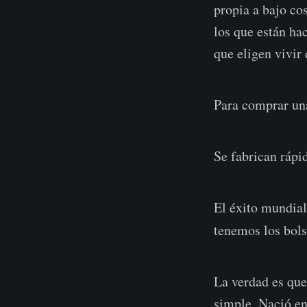
propia a bajo co
los que están ha
que eligen vivi
Para comprar una
Se fabrican rápi
El éxito mundial
tenemos los bolsi
La verdad es qu
simple. Nació en