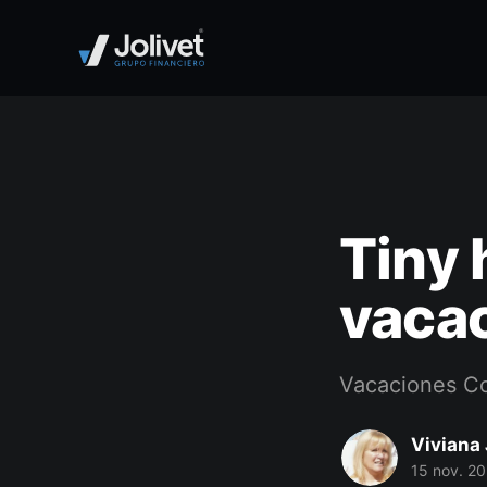
Tiny 
vaca
Vacaciones Co
Viviana 
15 nov. 2