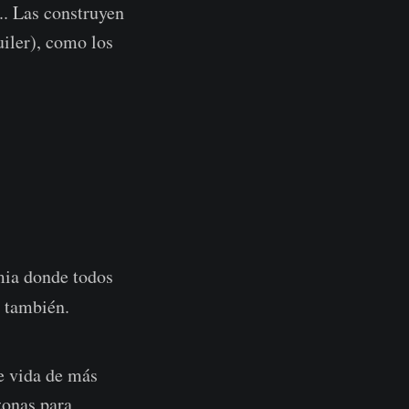
.. Las construyen
uiler), como los
emia donde todos
 también.
e vida de más
zonas para