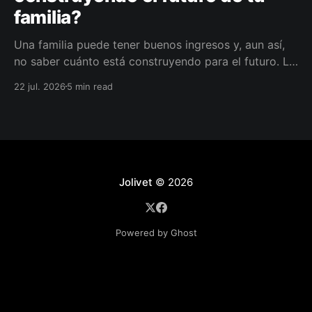
familia?
Una familia puede tener buenos ingresos y, aun así,
no saber cuánto está construyendo para el futuro. La
diferencia no siempre está en ganar más, sino en
22 jul. 2026
5 min read
darle a cada parte del ingreso un propósito, un plazo
y un lugar dentro de un plan.
Jolivet
© 2026
Powered by Ghost