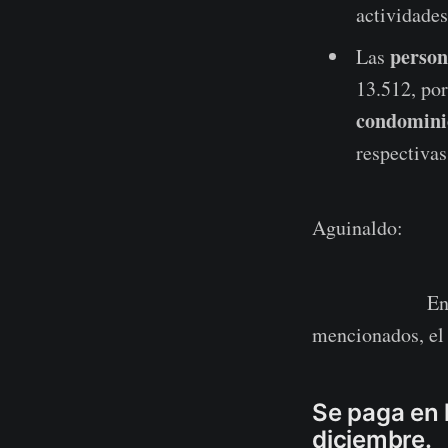
actividade
person
Las
13.512, po
condomini
respectivas
Aguinaldo:
En todos los c
mencionados, el 
Se paga en l
diciembre.