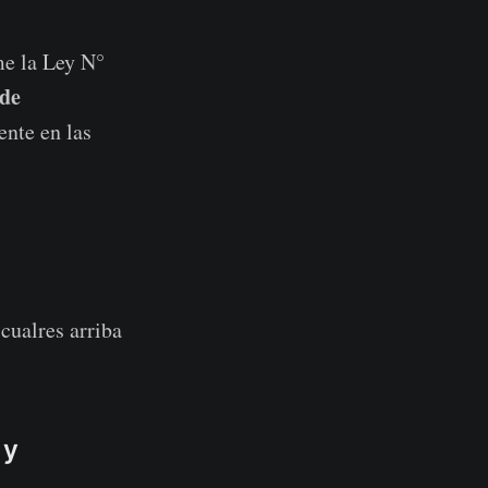
e la Ley N°
 de
ente en las
alres arriba
 y