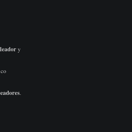
leador
y
ico
leadores
.