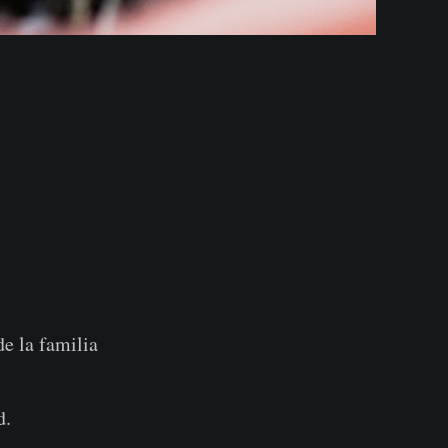
e la familia
d.