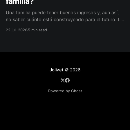
familia?
Una familia puede tener buenos ingresos y, aun así,
no saber cuánto está construyendo para el futuro. La
diferencia no siempre está en ganar más, sino en
22 jul. 2026
5 min read
darle a cada parte del ingreso un propósito, un plazo
y un lugar dentro de un plan.
Jolivet
© 2026
Powered by Ghost