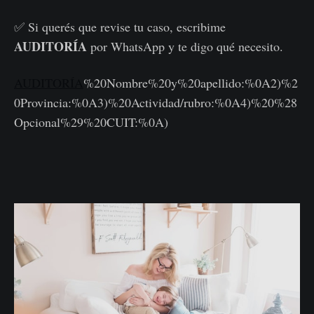
✅ Si querés que revise tu caso, escribime
AUDITORÍA
por WhatsApp y te digo qué necesito.
AUDITORÍA
%20Nombre%20y%20apellido:%0A2)%2
0Provincia:%0A3)%20Actividad/rubro:%0A4)%20%28
Opcional%29%20CUIT:%0A)