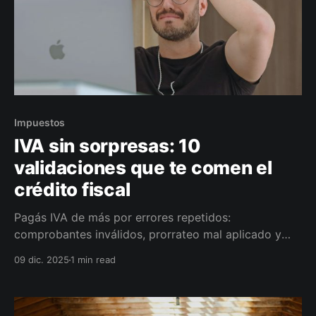
Impuestos
IVA sin sorpresas: 10
validaciones que te comen el
crédito fiscal
Pagás IVA de más por errores repetidos:
comprobantes inválidos, prorrateo mal aplicado y
percepciones sin cargar (bancos, SIRCREB/SIRTAC,
09 dic. 2025
1 min read
pasarelas). En 7 días te ordeno Libro IVA Digital,
defino compensación/devolución y te dejo un tablero
con alertas.