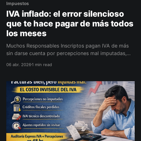
Impuestos
IVA inflado: el error silencioso
que te hace pagar de más todos
los meses
Muchos Responsables Inscriptos pagan IVA de más
sin darse cuenta por percepciones mal imputadas,
créditos fiscales desaprovechados y ajustes
06 abr. 2026
1 min read
repetidos. Hago una Auditoría Express (48 hs) para
detectar desvíos y dejarte un plan de corrección.