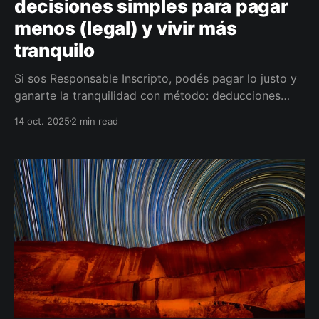
decisiones simples para pagar
menos (legal) y vivir más
tranquilo
Si sos Responsable Inscripto, podés pagar lo justo y
ganarte la tranquilidad con método: deducciones
bien documentadas, IVA crédito al día, percepciones
14 oct. 2025
2 min read
recuperadas, IIBB correcto y flujo de 13 semanas. Te
propongo un diagnóstico gratis y en 10 días te
entrego tablero + plan de ahorro legal.