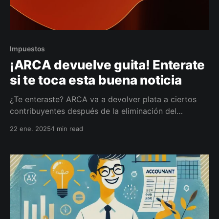
Impuestos
¡ARCA devuelve guita! Enterate
si te toca esta buena noticia
¿Te enteraste? ARCA va a devolver plata a ciertos
contribuyentes después de la eliminación del
Impuesto PAÍS. Sí, leíste bien: ¡devolución de dinero!
22 ene. 2025
1 min read
Ahora, si te estás preguntando si te corresponde o
cómo funciona, te lo explico tranqui y sin vueltas.