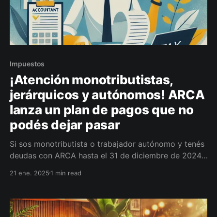
Impuestos
¡Atención monotributistas,
jerárquicos y autónomos! ARCA
lanza un plan de pagos que no
podés dejar pasar
Si sos monotributista o trabajador autónomo y tenés
deudas con ARCA hasta el 31 de diciembre de 2024,
¡tenemos buenas noticias! A partir del 3 de febrero
21 ene. 2025
1 min read
de 2025, ARCA implementará un plan de facilidades
de pago para que regularices tu situación fiscal de
manera más accesible.