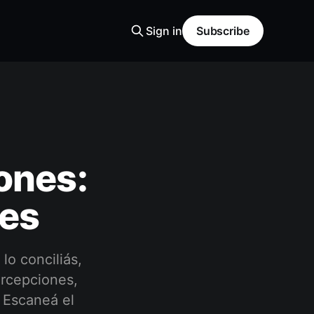
Sign in
Subscribe
ones:
mes
lo conciliás,
rcepciones,
. Escaneá el