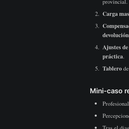
provincial.
Carga mas
Compensac
devolución
Ajustes de
práctica
.
Tablero
de 
Mini-caso r
Profesional
Percepcion
Tras el dia