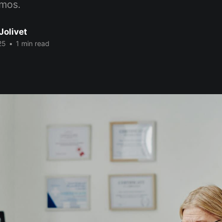
amos.
Jolivet
25
•
1 min read