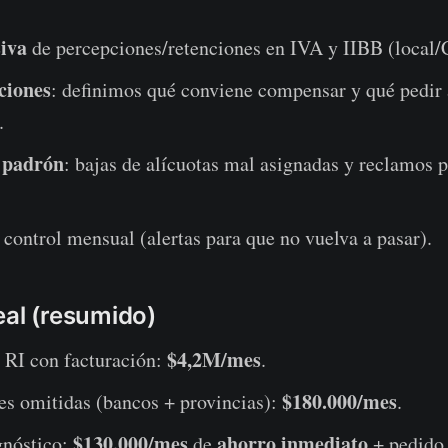
iva
de percepciones/retenciones en IVA y IIBB (local
iones
: definimos qué conviene compensar y qué pedir 
.
 padrón
: bajas de alícuotas mal asignadas y reclamos 
control mensual (alertas para que no vuelva a pasar).
eal (resumido)
$4,2M/mes
 RI con facturación:
.
$180.000/mes
es omitidas (bancos + provincias):
.
$130.000/mes
ahorro inmediato
gnóstico:
de
+ pedido