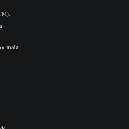
/CM).
a
mala
por
 de