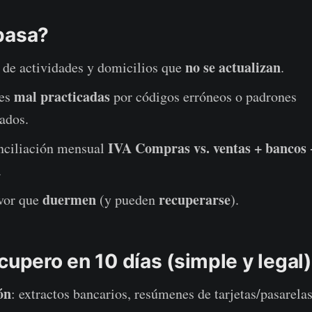
pasa?
no se actualizan
 de actividades y domicilios que
.
mal practicadas
nes
por códigos erróneos o padrones
ados.
IVA Compras vs. ventas + bancos 
onciliación mensual
.
duermen
recuperarse
avor que
(y pueden
).
cupero en 10 días (simple y legal)
ón
: extractos bancarios, resúmenes de tarjetas/pasarela