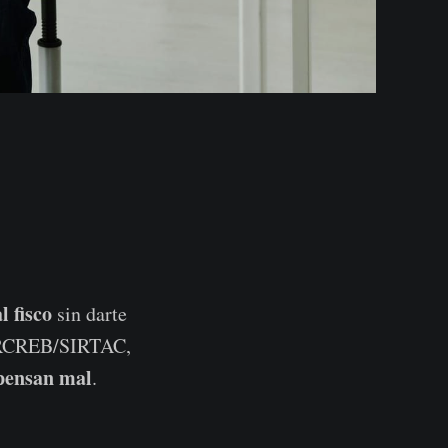
l fisco
sin darte
RCREB/SIRTAC,
ensan mal
.