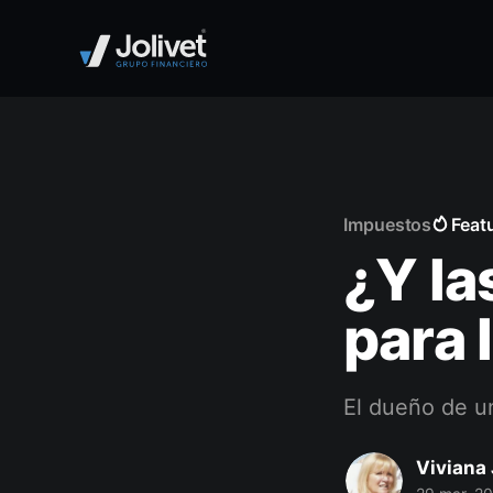
Impuestos
Feat
¿Y l
para 
El dueño de u
Viviana 