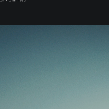
020
•
2 min read