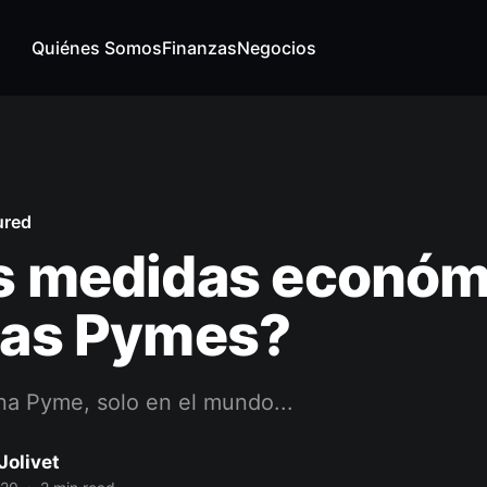
Quiénes Somos
Finanzas
Negocios
ured
as medidas económ
las Pymes?
na Pyme, solo en el mundo...
Jolivet