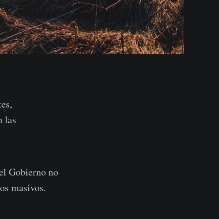
es,
 las
 el Gobierno no
dos masivos.