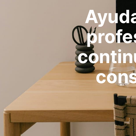
Ayuda
profe
contin
cons