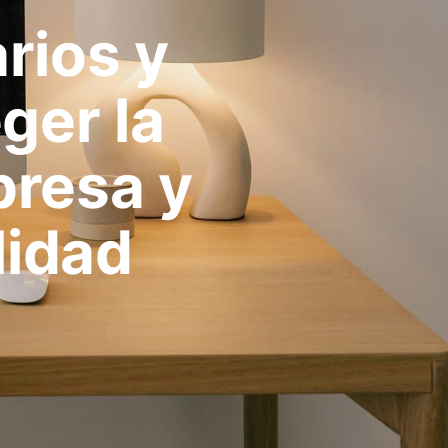
rios y
ger la
presa y
lidad