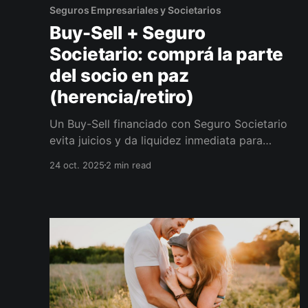
Seguros Empresariales y Societarios
Buy-Sell + Seguro
Societario: comprá la parte
del socio en paz
(herencia/retiro)
Un Buy-Sell financiado con Seguro Societario
evita juicios y da liquidez inmediata para
comprar la parte del socio (fallecimiento,
24 oct. 2025
2 min read
incapacidad o retiro). Definimos gatillos, precio
defendible y sumas aseguradas correctas. La
familia cobra rápido y la empresa no se
detiene.