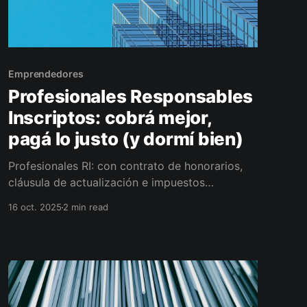
Emprendedores
Profesionales Responsables
Inscriptos: cobrá mejor,
pagá lo justo (y dormí bien)
Profesionales RI: con contrato de honorarios,
cláusula de actualización e impuestos
ordenados (IVA, IIBB, Ganancias), pagás lo justo
16 oct. 2025
2 min read
y cobrás con margen. Te preparo contrato,
actualización, conciliación de percepciones y
flujo 13 semanas para que tu caja respire todos
los meses.