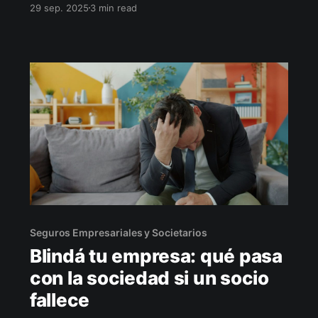
29 sep. 2025
3 min read
empresa o los socios compren la participación
del saliente (fallecimiento, incapacidad o
retiro). Definimos gatillos, precio objetivo y
cobertura correcta para tu pyme.
Seguros Empresariales y Societarios
Blindá tu empresa: qué pasa
con la sociedad si un socio
fallece