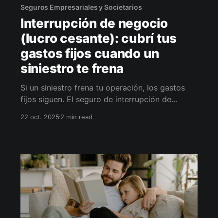
Seguros Empresariales y Societarios
Interrupción de negocio
(lucro cesante): cubrí tus
gastos fijos cuando un
siniestro te frena
Si un siniestro frena tu operación, los gastos
fijos siguen. El seguro de interrupción de
negocio cubre utilidad bruta, sueldos y alquiler
22 oct. 2025
2 min read
mientras te recuperás. Calculamos tu suma y
período de indemnización con un plan de
aceleración para volver a operar sin ahogar la
caja.