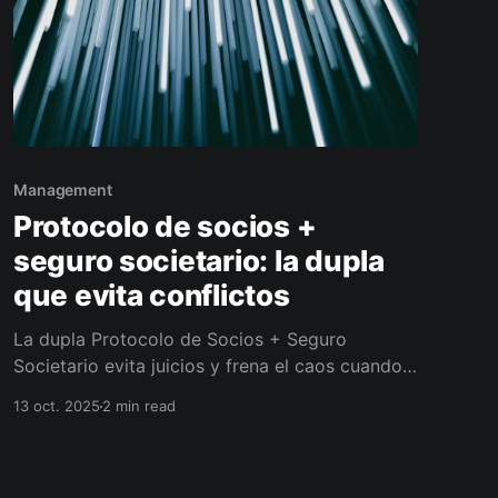
Management
Protocolo de socios +
seguro societario: la dupla
que evita conflictos
La dupla Protocolo de Socios + Seguro
Societario evita juicios y frena el caos cuando
un socio fallece, se incapacita o se retira. Con
13 oct. 2025
2 min read
reglas claras y liquidez inmediata (buy-sell +
póliza), la empresa compra la participación sin
ahogarse y la familia cobra rápido. Te explico