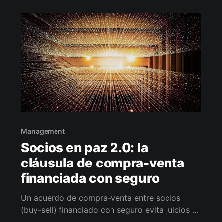
diagnóstico gratis y en 10 días te entrego
tablero + plan de ahorro legal.
Management
Socios en paz 2.0: la
cláusula de compra-venta
financiada con seguro
Un acuerdo de compra-venta entre socios
(buy-sell) financiado con seguro evita juicios y
garantiza liquidez inmediata para que la