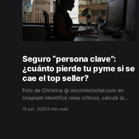
Seguro “persona clave”:
¿cuánto pierde tu pyme si se
cae el top seller?
Foto de Christina @ wocintechchat.com en
Unsplash Identificá roles críticos, calculá la
cobertura y garantizá continuidad operativa En
15 oct. 2025
2 min read
muchas pymes, una sola persona sostiene
relaciones comerciales, conocimientos técnicos
o procesos clave. Si esa persona se ausenta
(enfermedad grave, accidente, fallecimiento), el