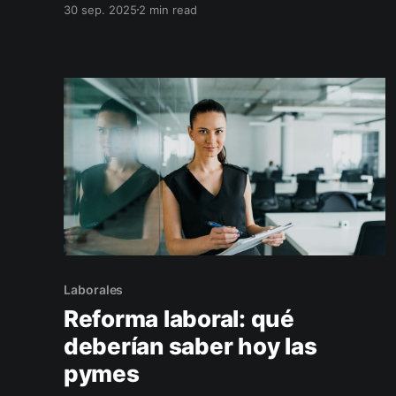
30 sep. 2025
2 min read
ordená decisiones. Sumá el apoyo de un seguro
financiero (crédito, ahorro corporativo, lucro
cesante) para estabilizar la caja en semanas
críticas.
Laborales
Reforma laboral: qué
deberían saber hoy las
pymes