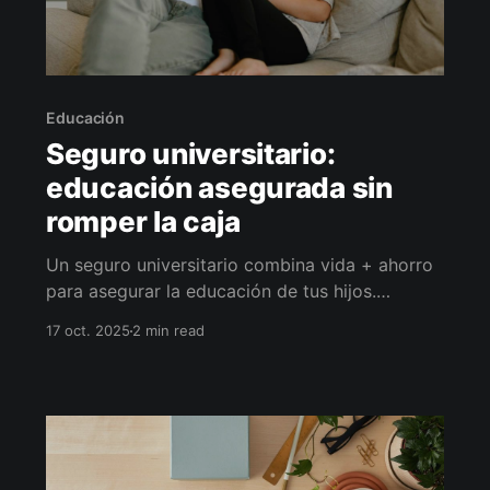
Educación
Seguro universitario:
educación asegurada sin
romper la caja
Un seguro universitario combina vida + ahorro
para asegurar la educación de tus hijos.
Definimos capital objetivo, elegimos
17 oct. 2025
2 min read
moneda/ajuste y calculamos un aporte
sostenible, con rescates programados por ciclo
lectivo y beneficiarios actualizados.
Tranquilidad hoy para estudiar mañana.