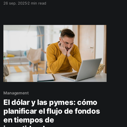
26 sep. 2025
2 min read
liquidez inmediata para cubrir gastos, evitar
ventas apuradas y sostener su nivel de vida. Te
explico cómo calcular el capital ideal y dejar
todo ordenado.
Management
El dólar y las pymes: cómo
planificar el flujo de fondos
en tiempos de