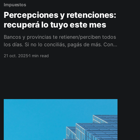
Impuestos
Percepciones y retenciones:
recuperá lo tuyo este mes
Bancos y provincias te retienen/perciben todos
los días. Si no lo conciliás, pagás de más. Con
mi Diagnóstico 360, cargo y compenso
21 oct. 2025
1 min read
percepciones, ajusto padrón y armo tu tablero
para recuperar caja este mes. Escaneá el QR y
coordinamos.