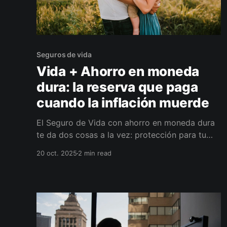
Seguros de vida
Vida + Ahorro en moneda
dura: la reserva que paga
cuando la inflación muerde
El Seguro de Vida con ahorro en moneda dura
te da dos cosas a la vez: protección para tu
familia y una reserva rescatable para baches u
20 oct. 2025
2 min read
oportunidades. Calculamos tu capital ideal con
el método de 3 capas, definimos aportes
escalables y te dejamos la póliza lista con
beneficiarios correctos.