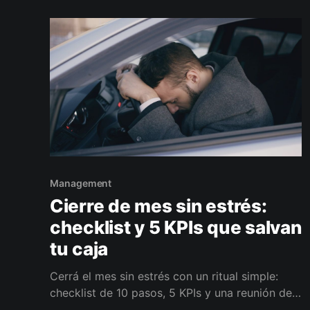
negocio pierde ventas, margen y tiempo, y la
caja
Management
Cierre de mes sin estrés:
checklist y 5 KPIs que salvan
tu caja
Cerrá el mes sin estrés con un ritual simple:
checklist de 10 pasos, 5 KPIs y una reunión de
30 minutos. Anticipá baches, priorizá pagos y