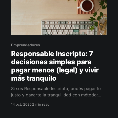
Emprendedores
Responsable Inscripto: 7
decisiones simples para
pagar menos (legal) y vivir
más tranquilo
Si sos Responsable Inscripto, podés pagar lo
justo y ganarte la tranquilidad con método:
deducciones bien documentadas, IVA crédito al
14 oct. 2025
2 min read
día, percepciones recuperadas, IIBB correcto y
flujo de 13 semanas. Te propongo un