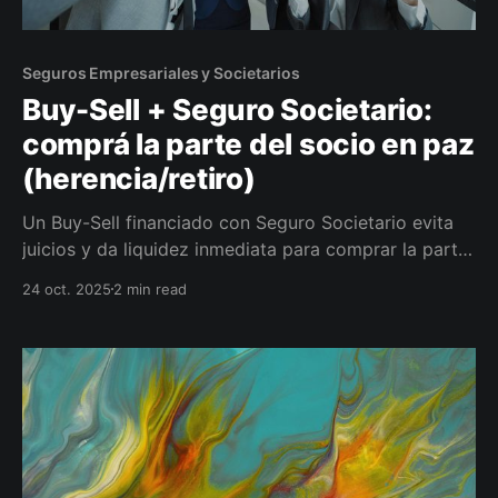
Seguros Empresariales y Societarios
Buy-Sell + Seguro Societario:
comprá la parte del socio en paz
(herencia/retiro)
Un Buy-Sell financiado con Seguro Societario evita
juicios y da liquidez inmediata para comprar la parte
del socio (fallecimiento, incapacidad o retiro).
24 oct. 2025
2 min read
Definimos gatillos, precio defendible y sumas
aseguradas correctas. La familia cobra rápido y la
empresa no se detiene.