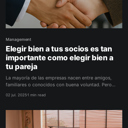
Management
Elegir bien a tus socios es tan
importante como elegir bien a
tu pareja
La mayoría de las empresas nacen entre amigos,
familiares o conocidos con buena voluntad. Pero
pocas sobreviven a los desacuerdos porque elegir
02 jul. 2025
1 min read
socios escomo eligir un compañero de vida. Un socio
no es solo alguien que pone plata. Es con quien
compartís decisiones, riesgos y sobre todo:
conflictos.