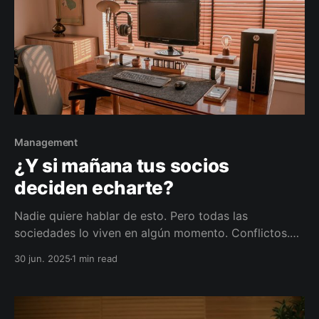
Management
¿Y si mañana tus socios
deciden echarte?
Nadie quiere hablar de esto. Pero todas las
sociedades lo viven en algún momento. Conflictos.
Desacuerdos. Cambios de rumbo. Diferencias
30 jun. 2025
1 min read
personales. Y sí: también traiciones. En Argentina,
una SRL o SA mal armada puede transformarse en un
campo de batalla… donde la empresa termina
destruida.