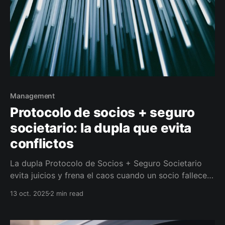
Management
Protocolo de socios + seguro
societario: la dupla que evita
conflictos
La dupla Protocolo de Socios + Seguro Societario
evita juicios y frena el caos cuando un socio fallece,
se incapacita o se retira. Con reglas claras y liquidez
13 oct. 2025
2 min read
inmediata (buy-sell + póliza), la empresa compra la
participación sin ahogarse y la familia cobra rápido.
Te explico cómo implementarlo.