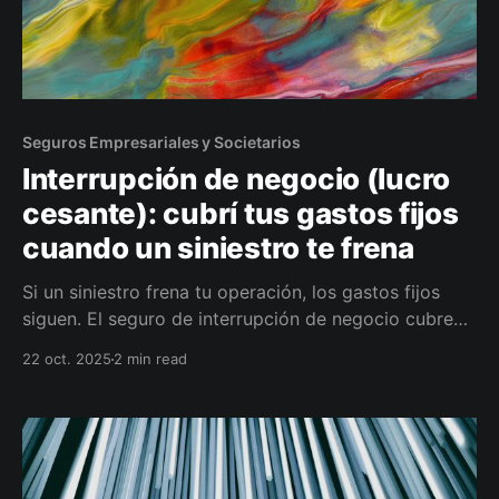
Seguros Empresariales y Societarios
Interrupción de negocio (lucro
cesante): cubrí tus gastos fijos
cuando un siniestro te frena
Si un siniestro frena tu operación, los gastos fijos
siguen. El seguro de interrupción de negocio cubre
utilidad bruta, sueldos y alquiler mientras te
22 oct. 2025
2 min read
recuperás. Calculamos tu suma y período de
indemnización con un plan de aceleración para
volver a operar sin ahogar la caja.