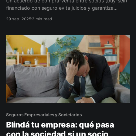
Un acuerdo de compra-venta entre socios (buy-sell)
financiado con seguro evita juicios y garantiza
liquidez inmediata para que la empresa o los socios
29 sep. 2025
3 min read
compren la participación del saliente (fallecimiento,
incapacidad o retiro). Definimos gatillos, precio
objetivo y cobertura correcta para tu pyme.
Seguros Empresariales y Societarios
Blindá tu empresa: qué pasa
con la sociedad si un socio