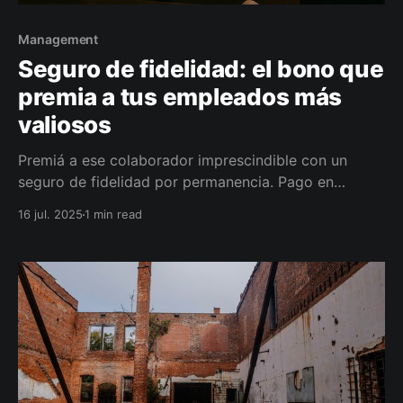
Management
Seguro de fidelidad: el bono que
premia a tus empleados más
valiosos
Premiá a ese colaborador imprescindible con un
seguro de fidelidad por permanencia. Pago en
dólares al cumplir 5‑10 años, deducible y pensado
16 jul. 2025
1 min read
para retener talento clave. En Joli.vet te acerco esta
herramienta inteligente.